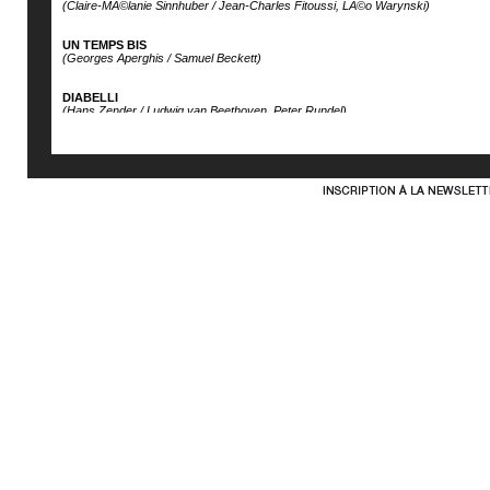
(Claire-MÃ©lanie Sinnhuber / Jean-Charles Fitoussi, LÃ©o Warynski)
UN TEMPS BIS
(Georges Aperghis / Samuel Beckett)
DIABELLI
(Hans Zender / Ludwig van Beethoven, Peter Rundel)
UNIVERSITE POPULAIRE (2013-2014)
du ThÃ©Ã¢tre de Saint-Quentin-en-Yvelines
ALIADOS
(Sebastian Rivas / Esteban Buch, Antoine Gindt, LÃ©o Warynski)
WANDERER, POST-SCRIPTUM
(Ivan Ludlow & Kalina Georgieva)
RING SAGA (2012)
(Richard Wagner/Jonathan Dove, Antoine Gindt, LÃ©o Warynski)
UNIVERSITE POPULAIRE (2012-2013)
du ThÃ©Ã¢tre de Saint-Quentin-en-Yvelines
THANKS TO MY EYES (septembre 2012)
(Oscar Bianchi / JoÃ«l Pommerat, LÃ©o Warynski)
UNIVERSITE POPULAIRE (2011-2012)
du ThÃ©Ã¢tre de Saint-Quentin-en-Yvelines