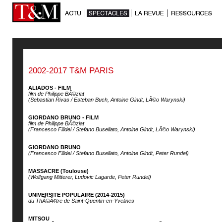
2002-2017 T&M PARIS
ALIADOS - FILM
film de Philippe BÃ©ziat
(Sebastian Rivas / Esteban Buch, Antoine Gindt, LÃ©o Warynski)
GIORDANO BRUNO - FILM
film de Philippe BÃ©ziat
(Francesco Filidei / Stefano Busellato, Antoine Gindt, LÃ©o Warynski)
GIORDANO BRUNO
(Francesco Filidei / Stefano Busellato, Antoine Gindt, Peter Rundel)
MASSACRE (Toulouse)
(Wolfgang Mitterer, Ludovic Lagarde, Peter Rundel)
UNIVERSITE POPULAIRE (2014-2015)
du ThÃ©Ã¢tre de Saint-Quentin-en-Yvelines
MITSOU