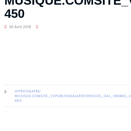
MUSIQUE.COMSITE_
450
30 Avril 2019
HTTPSTHEATRE-
MUSIQUE.COMSITE_V2PUBLISHGALERIE131RESIZE_GAL_IMGBIG_
450