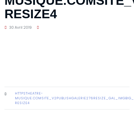
MUSIQUE.COMSITE_
RESIZE4
30 Avril 2019
HTTPSTHEATRE-
MUSIQUE.COMSITE_V2PUBLISHGALERIE276RESIZE_GAL_IMGBIG_
RESIZE4